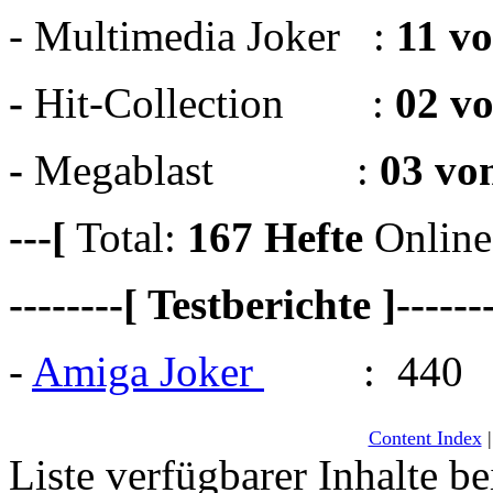
- Multimedia Joker :
11 v
-
Hit-Collection :
02 v
-
Megablast :
03 vo
---[
Total:
167
Hefte
Online
--------[ Testberichte ]------
-
Amiga Joker
: 440
Content Index
Liste verfügbarer Inhalte be