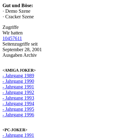
Gut und Böse:
· Demo Szene
· Cracker Szene
Zugriffe
Wir hatten
10457611
Seitenzugriffe seit
September 28, 2001
Ausgaben Archiv
<AMIGA JOKER>
- Jahrgang 1989
- Jahrgang 1990
- Jahrgang 1991
- Jahrgang 1992
- Jahrgang 1993
- Jahrgang 1994
- Jahrgang 1995
- Jahrgang 1996
<PC-JOKER>
- Jahrgang 1991