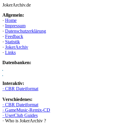
JokerArchiv.de
Allgemein:
·
Home
·
Impressum
·
Datenschutzerklärung
·
Feedback
·
Statistik
·
JokerArchiv
·
Links
Datenbanken:
Interaktiv:
· CBR Dateiformat
Verschiedenes:
· CBR Dateiformat
· GameMusic-Remix-CD
· UserClub Guides
· Who is JokerArchiv ?