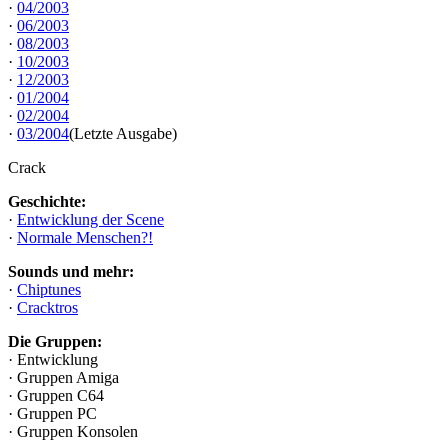
·
04/2003
·
06/2003
·
08/2003
·
10/2003
·
12/2003
·
01/2004
·
02/2004
·
03/2004
(Letzte Ausgabe)
Crack
Geschichte:
·
Entwicklung der Scene
·
Normale Menschen?!
Sounds und mehr:
·
Chiptunes
·
Cracktros
Die Gruppen:
· Entwicklung
· Gruppen Amiga
· Gruppen C64
· Gruppen PC
· Gruppen Konsolen