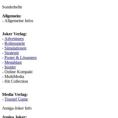
Sonderhefte
Allgemein:
- Allgemeine Infos
Joker Verlag:
-
Adventures
-
Rollenspiele
-
Simulationen
-
Strategie
-
Poster & Lösungen
-
Megablast
-
Insider
- Online Kompakt
- MultiMedia
- Hit Collection
Media Verlag:
-
Trumpf Game
Amiga-Joker Info
Amiga Joker: