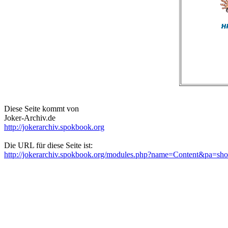
Diese Seite kommt von
Joker-Archiv.de
http://jokerarchiv.spokbook.org
Die URL für diese Seite ist:
http://jokerarchiv.spokbook.org/modules.php?name=Content&pa=s