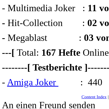
- Multimedia Joker :
11 v
-
Hit-Collection :
02 v
-
Megablast :
03 vo
---[
Total:
167
Hefte
Online
--------[ Testberichte ]------
-
Amiga Joker
: 440
Content Index
An einen Freund senden