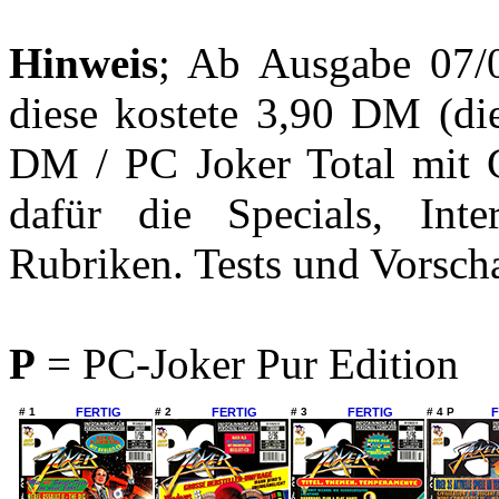
Hinweis
; Ab Ausgabe 07/
diese kostete 3,90 DM (di
DM / PC Joker Total mit
dafür die Specials, Int
Rubriken. Tests und Vorsch
P
= PC-Joker Pur Edition
# 1
FERTIG
# 2
FERTIG
# 3
FERTIG
# 4 P
F