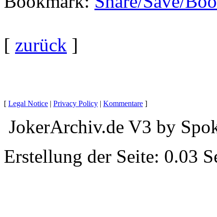
Bookmark
:
[
zurück
]
[
Legal Notice
|
Privacy Policy
|
Kommentare
]
JokerArchiv.de V3 by Spok
Erstellung der Seite: 0.03 