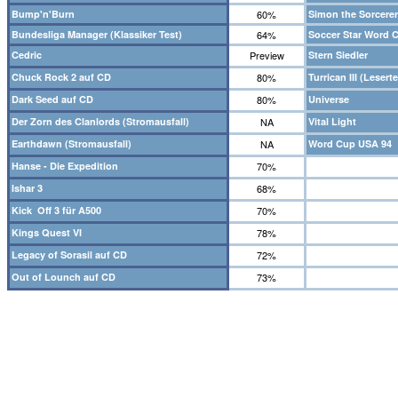
Bump'n'Burn
60%
Simon the Sorcerer
Bundesliga Manager (Klassiker Test)
64%
Soccer Star Word 
Cedric
Preview
Stern Siedler
Chuck Rock 2 auf CD
80%
Turrican III (Leserte
Dark Seed auf CD
80%
Universe
Der Zorn des Clanlords (Stromausfall)
NA
Vital Light
Earthdawn (Stromausfall)
NA
Word Cup USA 94
Hanse - Die Expedition
70%
Ishar 3
68%
Kick Off 3 für A500
70%
Kings Quest VI
78%
Legacy of Sorasil auf CD
72%
Out of Lounch auf CD
73%