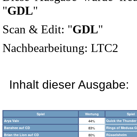
"
GDL
"
Scan & Edit: "
GDL
"
Nachbearbeitung: LTC2
Inhalt dieser Ausgabe:
Spiel
Wertung
Spiel
Arya Vaiv
44%
Quick the Thunder
Banshee auf CD
83%
Rings of Medusa G
Brian the Lion auf CD
80%
Rüsselsheim