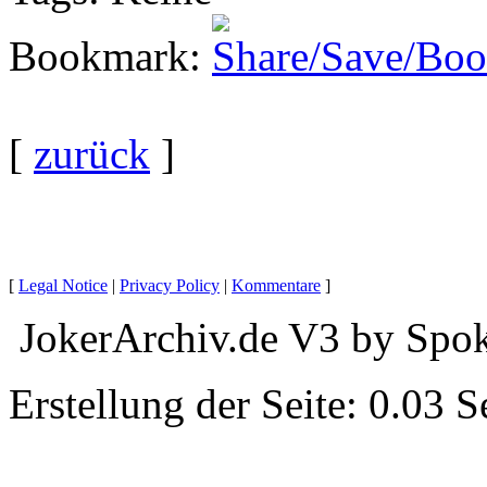
Bookmark
:
[
zurück
]
[
Legal Notice
|
Privacy Policy
|
Kommentare
]
JokerArchiv.de V3 by Spok
Erstellung der Seite: 0.03 