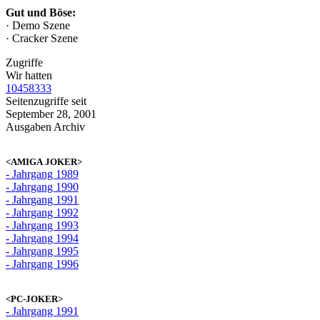
Gut und Böse:
· Demo Szene
· Cracker Szene
Zugriffe
Wir hatten
10458333
Seitenzugriffe seit
September 28, 2001
Ausgaben Archiv
<AMIGA JOKER>
- Jahrgang 1989
- Jahrgang 1990
- Jahrgang 1991
- Jahrgang 1992
- Jahrgang 1993
- Jahrgang 1994
- Jahrgang 1995
- Jahrgang 1996
<PC-JOKER>
- Jahrgang 1991