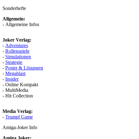
Sonderhefte
Allgemein:
- Allgemeine Infos
Joker Verlag:
-
Adventures
-
Rollenspiele
-
Simulationen
-
Strategie
-
Poster & Lösungen
-
Megablast
-
Insider
- Online Kompakt
- MultiMedia
- Hit Collection
Media Verlag:
-
Trumpf Game
Amiga-Joker Info
Amiga Joker: