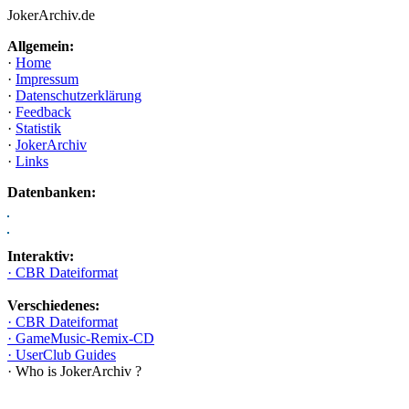
JokerArchiv.de
Allgemein:
·
Home
·
Impressum
·
Datenschutzerklärung
·
Feedback
·
Statistik
·
JokerArchiv
·
Links
Datenbanken:
Interaktiv:
· CBR Dateiformat
Verschiedenes:
· CBR Dateiformat
· GameMusic-Remix-CD
· UserClub Guides
· Who is JokerArchiv ?