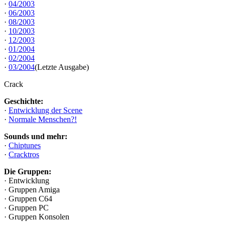
·
04/2003
·
06/2003
·
08/2003
·
10/2003
·
12/2003
·
01/2004
·
02/2004
·
03/2004
(Letzte Ausgabe)
Crack
Geschichte:
·
Entwicklung der Scene
·
Normale Menschen?!
Sounds und mehr:
·
Chiptunes
·
Cracktros
Die Gruppen:
· Entwicklung
· Gruppen Amiga
· Gruppen C64
· Gruppen PC
· Gruppen Konsolen