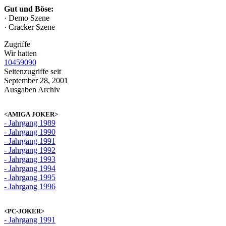
Gut und Böse:
· Demo Szene
· Cracker Szene
Zugriffe
Wir hatten
10459090
Seitenzugriffe seit
September 28, 2001
Ausgaben Archiv
<AMIGA JOKER>
- Jahrgang 1989
- Jahrgang 1990
- Jahrgang 1991
- Jahrgang 1992
- Jahrgang 1993
- Jahrgang 1994
- Jahrgang 1995
- Jahrgang 1996
<PC-JOKER>
- Jahrgang 1991