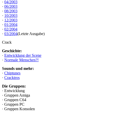
·
04/2003
·
06/2003
·
08/2003
·
10/2003
·
12/2003
·
01/2004
·
02/2004
·
03/2004
(Letzte Ausgabe)
Crack
Geschichte:
·
Entwicklung der Scene
·
Normale Menschen?!
Sounds und mehr:
·
Chiptunes
·
Cracktros
Die Gruppen:
· Entwicklung
· Gruppen Amiga
· Gruppen C64
· Gruppen PC
· Gruppen Konsolen