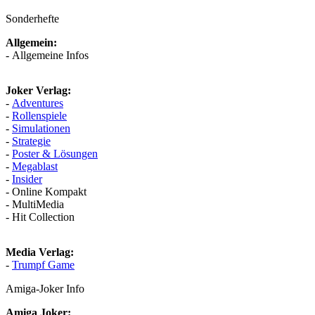
Sonderhefte
Allgemein:
- Allgemeine Infos
Joker Verlag:
-
Adventures
-
Rollenspiele
-
Simulationen
-
Strategie
-
Poster & Lösungen
-
Megablast
-
Insider
- Online Kompakt
- MultiMedia
- Hit Collection
Media Verlag:
-
Trumpf Game
Amiga-Joker Info
Amiga Joker: