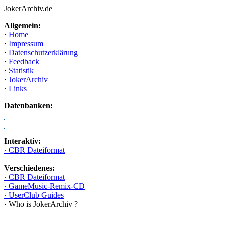
JokerArchiv.de
Allgemein:
·
Home
·
Impressum
·
Datenschutzerklärung
·
Feedback
·
Statistik
·
JokerArchiv
·
Links
Datenbanken:
Interaktiv:
· CBR Dateiformat
Verschiedenes:
· CBR Dateiformat
· GameMusic-Remix-CD
· UserClub Guides
· Who is JokerArchiv ?