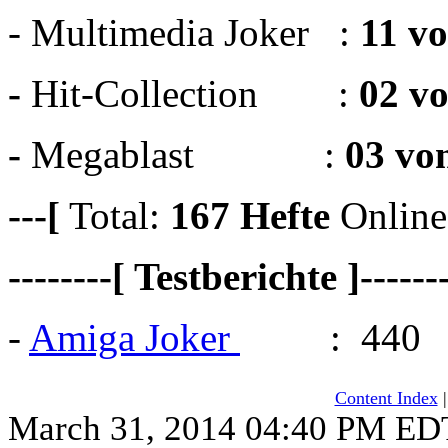
- Multimedia Joker :
11 v
-
Hit-Collection :
02 v
-
Megablast :
03 vo
---[
Total:
167
Hefte
Online
--------[ Testberichte ]------
-
Amiga Joker
: 440
Content Index
March 31, 2014 04:40 PM ED