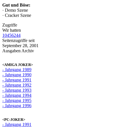
Gut und Böse:
· Demo Szene
· Cracker Szene
Zugriffe
Wir hatten
10456244
Seitenzugriffe seit
September 28, 2001
Ausgaben Archiv
<AMIGA JOKER>
- Jahrgang 1989
- Jahrgang 1990
- Jahrgang 1991
- Jahrgang 1992
- Jahrgang 1993
- Jahrgang 1994
- Jahrgang 1995
- Jahrgang 1996
<PC-JOKER>
- Jahrgang 1991