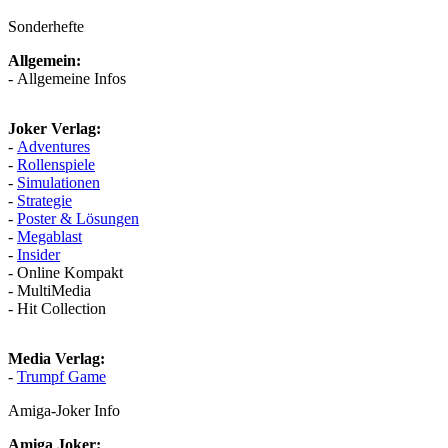
Sonderhefte
Allgemein:
- Allgemeine Infos
Joker Verlag:
-
Adventures
-
Rollenspiele
-
Simulationen
-
Strategie
-
Poster & Lösungen
-
Megablast
-
Insider
- Online Kompakt
- MultiMedia
- Hit Collection
Media Verlag:
-
Trumpf Game
Amiga-Joker Info
Amiga Joker: