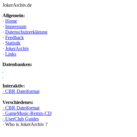
JokerArchiv.de
Allgemein:
·
Home
·
Impressum
·
Datenschutzerklärung
·
Feedback
·
Statistik
·
JokerArchiv
·
Links
Datenbanken:
Interaktiv:
· CBR Dateiformat
Verschiedenes:
· CBR Dateiformat
· GameMusic-Remix-CD
· UserClub Guides
· Who is JokerArchiv ?