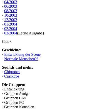
·
04/2003
·
06/2003
·
08/2003
·
10/2003
·
12/2003
·
01/2004
·
02/2004
·
03/2004
(Letzte Ausgabe)
Crack
Geschichte:
·
Entwicklung der Scene
·
Normale Menschen?!
Sounds und mehr:
·
Chiptunes
·
Cracktros
Die Gruppen:
· Entwicklung
· Gruppen Amiga
· Gruppen C64
· Gruppen PC
· Gruppen Konsolen