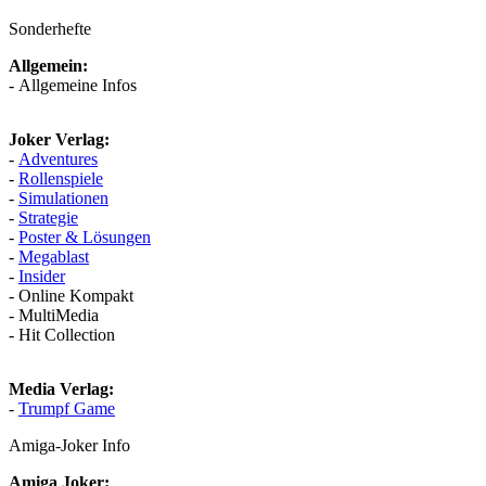
Sonderhefte
Allgemein:
- Allgemeine Infos
Joker Verlag:
-
Adventures
-
Rollenspiele
-
Simulationen
-
Strategie
-
Poster & Lösungen
-
Megablast
-
Insider
- Online Kompakt
- MultiMedia
- Hit Collection
Media Verlag:
-
Trumpf Game
Amiga-Joker Info
Amiga Joker: