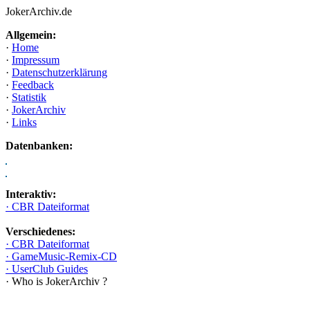
JokerArchiv.de
Allgemein:
·
Home
·
Impressum
·
Datenschutzerklärung
·
Feedback
·
Statistik
·
JokerArchiv
·
Links
Datenbanken:
Interaktiv:
· CBR Dateiformat
Verschiedenes:
· CBR Dateiformat
· GameMusic-Remix-CD
· UserClub Guides
· Who is JokerArchiv ?