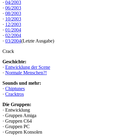
·
04/2003
·
06/2003
·
08/2003
·
10/2003
·
12/2003
·
01/2004
·
02/2004
·
03/2004
(Letzte Ausgabe)
Crack
Geschichte:
·
Entwicklung der Scene
·
Normale Menschen?!
Sounds und mehr:
·
Chiptunes
·
Cracktros
Die Gruppen:
· Entwicklung
· Gruppen Amiga
· Gruppen C64
· Gruppen PC
· Gruppen Konsolen