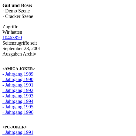
Gut und Böse:
· Demo Szene
· Cracker Szene
Zugriffe
Wir hatten
10463850
Seitenzugriffe seit
September 28, 2001
Ausgaben Archiv
<AMIGA JOKER>
- Jahrgang 1989
- Jahrgang 1990
- Jahrgang 1991
- Jahrgang 1992
- Jahrgang 1993
- Jahrgang 1994
- Jahrgang 1995
- Jahrgang 1996
<PC-JOKER>
- Jahrgang 1991