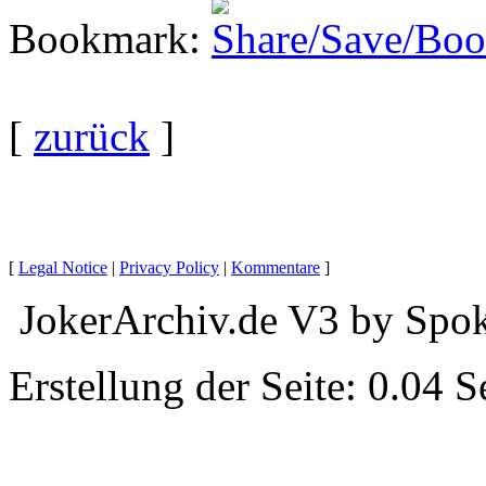
Bookmark
:
[
zurück
]
[
Legal Notice
|
Privacy Policy
|
Kommentare
]
JokerArchiv.de V3 by Spok
Erstellung der Seite: 0.04 