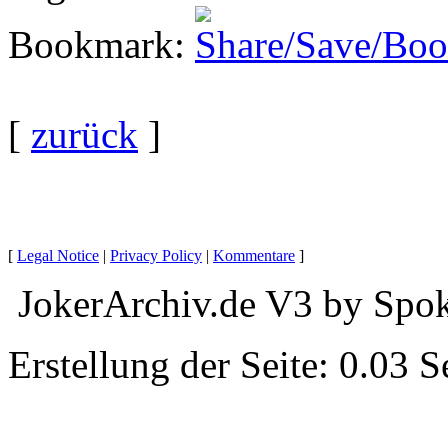
Bookmark
:
[
zurück
]
[
Legal Notice
|
Privacy Policy
|
Kommentare
]
JokerArchiv.de V3 by Spok
Erstellung der Seite: 0.03 