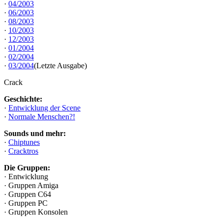
·
04/2003
·
06/2003
·
08/2003
·
10/2003
·
12/2003
·
01/2004
·
02/2004
·
03/2004
(Letzte Ausgabe)
Crack
Geschichte:
·
Entwicklung der Scene
·
Normale Menschen?!
Sounds und mehr:
·
Chiptunes
·
Cracktros
Die Gruppen:
· Entwicklung
· Gruppen Amiga
· Gruppen C64
· Gruppen PC
· Gruppen Konsolen