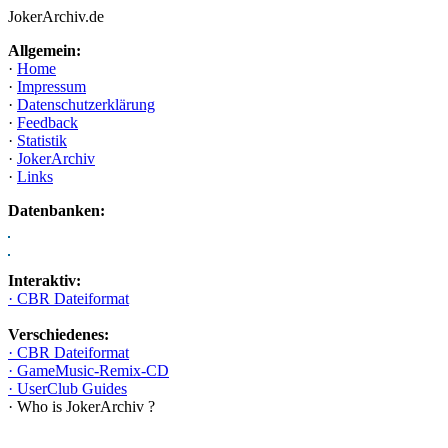
JokerArchiv.de
Allgemein:
·
Home
·
Impressum
·
Datenschutzerklärung
·
Feedback
·
Statistik
·
JokerArchiv
·
Links
Datenbanken:
Interaktiv:
· CBR Dateiformat
Verschiedenes:
· CBR Dateiformat
· GameMusic-Remix-CD
· UserClub Guides
· Who is JokerArchiv ?