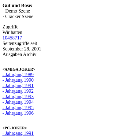
Gut und Böse:
· Demo Szene
· Cracker Szene
Zugriffe
Wir hatten
10458717
Seitenzugriffe seit
September 28, 2001
Ausgaben Archiv
<AMIGA JOKER>
- Jahrgang 1989
- Jahrgang 1990
- Jahrgang 1991
- Jahrgang 1992
- Jahrgang 1993
- Jahrgang 1994
- Jahrgang 1995
- Jahrgang 1996
<PC-JOKER>
- Jahrgang 1991