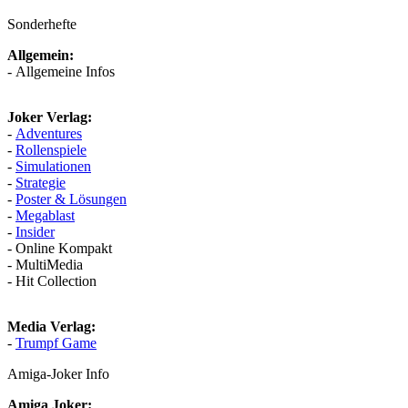
Sonderhefte
Allgemein:
- Allgemeine Infos
Joker Verlag:
-
Adventures
-
Rollenspiele
-
Simulationen
-
Strategie
-
Poster & Lösungen
-
Megablast
-
Insider
- Online Kompakt
- MultiMedia
- Hit Collection
Media Verlag:
-
Trumpf Game
Amiga-Joker Info
Amiga Joker: