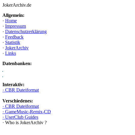
JokerArchiv.de
Allgemein:
·
Home
·
Impressum
·
Datenschutzerklärung
·
Feedback
·
Statistik
·
JokerArchiv
·
Links
Datenbanken:
Interaktiv:
· CBR Dateiformat
Verschiedenes:
· CBR Dateiformat
· GameMusic-Remix-CD
· UserClub Guides
· Who is JokerArchiv ?