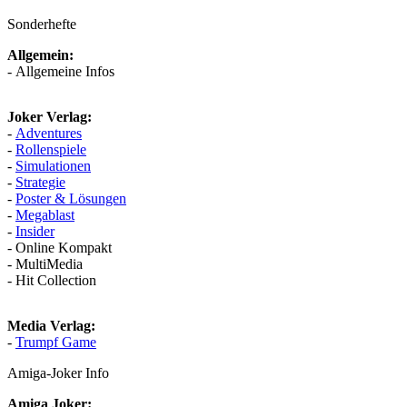
Sonderhefte
Allgemein:
- Allgemeine Infos
Joker Verlag:
-
Adventures
-
Rollenspiele
-
Simulationen
-
Strategie
-
Poster & Lösungen
-
Megablast
-
Insider
- Online Kompakt
- MultiMedia
- Hit Collection
Media Verlag:
-
Trumpf Game
Amiga-Joker Info
Amiga Joker: