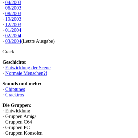
·
04/2003
·
06/2003
·
08/2003
·
10/2003
·
12/2003
·
01/2004
·
02/2004
·
03/2004
(Letzte Ausgabe)
Crack
Geschichte:
·
Entwicklung der Scene
·
Normale Menschen?!
Sounds und mehr:
·
Chiptunes
·
Cracktros
Die Gruppen:
· Entwicklung
· Gruppen Amiga
· Gruppen C64
· Gruppen PC
· Gruppen Konsolen