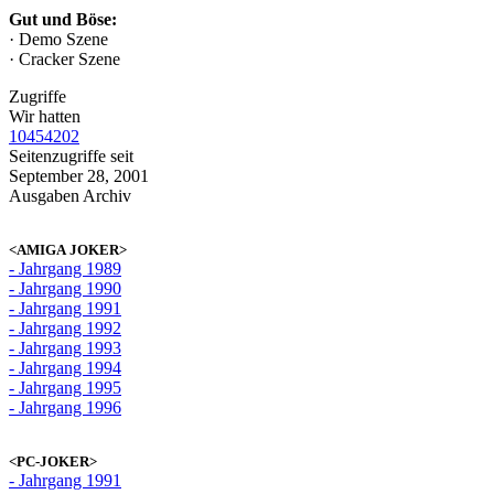
Gut und Böse:
· Demo Szene
· Cracker Szene
Zugriffe
Wir hatten
10454202
Seitenzugriffe seit
September 28, 2001
Ausgaben Archiv
<AMIGA JOKER>
- Jahrgang 1989
- Jahrgang 1990
- Jahrgang 1991
- Jahrgang 1992
- Jahrgang 1993
- Jahrgang 1994
- Jahrgang 1995
- Jahrgang 1996
<PC-JOKER>
- Jahrgang 1991